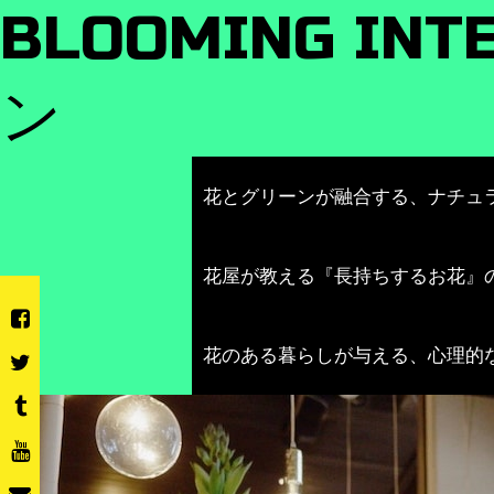
Skip
BLOOMING I
to
content
ン
花とグリーンが融合する、ナチュ
花屋が教える『長持ちするお花』
花のある暮らしが与える、心理的